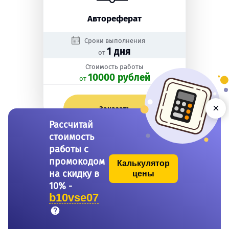
Автореферат
Сроки выполнения
1 дня
от
Стоимость работы
10000 рублей
oт
×
Заказать
Рассчитай
стоимость
работы с
промокодом
Калькулятор
на скидку в
цены
10% -
b10vse07
Бакалаврская работа
Сроки выполнения