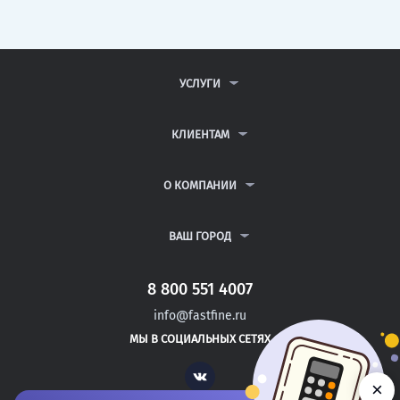
УСЛУГИ
КОНТРОЛЬНЫЕ РАБОТЫ
ДИПЛОМНЫЕ РАБОТЫ
КЛИЕНТАМ
КУРСОВЫЕ РАБОТЫ
АНТИПЛАГИАТ
РЕФЕРАТЫ
ВОПРОСЫ И ОТВЕТЫ
О КОМПАНИИ
ВСЕ УСЛУГИ
ПУБЛИЧНАЯ ОФЕРТА
О КОМПАНИИ
ПОЛИТИКА КОНФИДЕНЦИАЛЬНОСТИ
КОНТАКТЫ
ВАШ ГОРОД
АВТОРАМ
МОСКВА
САНКТ-ПЕТЕРБУРГ
8 800 551 4007
ГРЕМЯЧИНСК
info@fastfine.ru
ЧЕРНЯХОВСК
МЫ В СОЦИАЛЬНЫХ СЕТЯХ
КУРОВСКОЕ
Vk
×