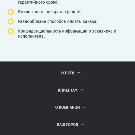
гарантийного срока;
Возможность возврата средств;
Разнообразие способов оплаты заказа;
Конфиденциальность информации о заказчике и
исполнителе.
УСЛУГИ
КОНТРОЛЬНЫЕ РАБОТЫ
ДИПЛОМНЫЕ РАБОТЫ
КЛИЕНТАМ
КУРСОВЫЕ РАБОТЫ
АНТИПЛАГИАТ
РЕФЕРАТЫ
ВОПРОСЫ И ОТВЕТЫ
О КОМПАНИИ
ВСЕ УСЛУГИ
ПУБЛИЧНАЯ ОФЕРТА
О КОМПАНИИ
ПОЛИТИКА КОНФИДЕНЦИАЛЬНОСТИ
КОНТАКТЫ
ВАШ ГОРОД
АВТОРАМ
МОСКВА